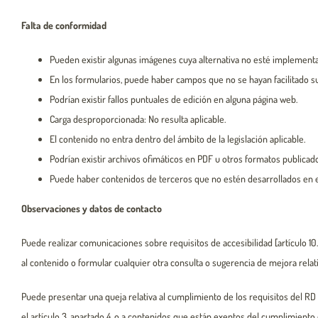
Falta de conformidad
Pueden existir algunas imágenes cuya alternativa no esté implementad
En los formularios, puede haber campos que no se hayan facilitado su
Podrían existir fallos puntuales de edición en alguna página web.
Carga desproporcionada: No resulta aplicable.
El contenido no entra dentro del ámbito de la legislación aplicable.
Podrían existir archivos ofimáticos en PDF u otros formatos publicad
Puede haber contenidos de terceros que no estén desarrollados en es
Observaciones y datos de contacto
Puede realizar comunicaciones sobre requisitos de accesibilidad [artículo 10
al contenido o formular cualquier otra consulta o sugerencia de mejora relati
Puede presentar una queja relativa al cumplimiento de los requisitos del RD 
el artículo 3, apartado 4, o a contenidos que están exentos del cumplimiento