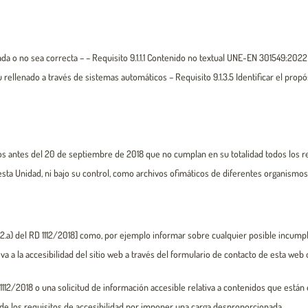
a o no sea correcta – – Requisito 9.1.1.1 Contenido no textual UNE-EN 301549:2022
 rellenado a través de sistemas automáticos – Requisito 9.1.3.5 Identificar el pro
os antes del 20 de septiembre de 2018 que no cumplan en su totalidad todos los re
ta Unidad, ni bajo su control, como archivos ofimáticos de diferentes organismos 
.2.a) del RD 1112/2018] como, por ejemplo informar sobre cualquier posible incumpli
va a la accesibilidad del sitio web a través del formulario de contacto de esta web 
1112/2018 o una solicitud de información accesible relativa a contenidos que están 
 de los requisitos de accesibilidad por imponer una carga desproporcionada.